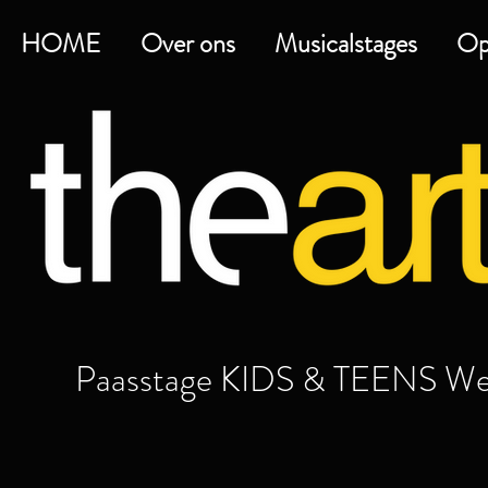
HOME
Over ons
Musicalstages
Op
Paasstage KIDS & TEENS W