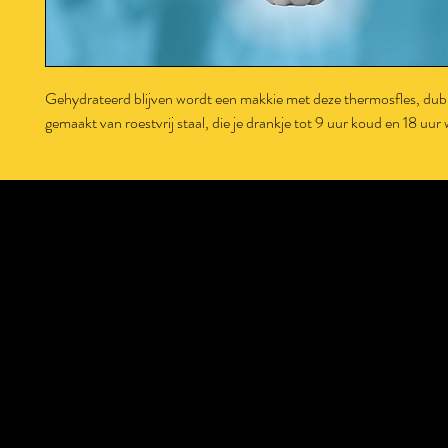
Gehydrateerd blijven wordt een makkie met deze thermosfles, du
gemaakt van roestvrij staal, die je drankje tot 9 uur koud en 18 uu